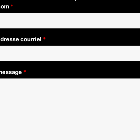
 nom
*
adresse courriel
*
 message
*